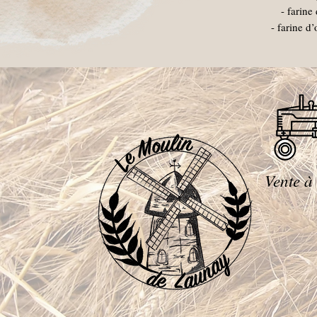
- farine
- farine d
Vente à