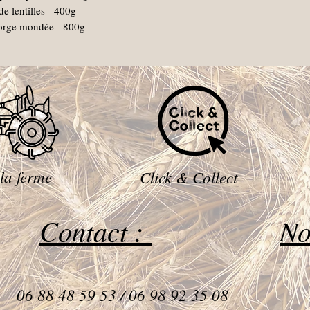
 de lentilles - 400g
’orge mondée - 800g
 la ferme
Click & Collect
Contact :
No
06 88 48 59 53 / 06 98 92 35 08