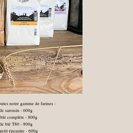
toutes notre gamme de farines :
 de sarrasin - 600g
e blé complète - 800g
 de blé T80 - 800g
 petit épeautre - 600g