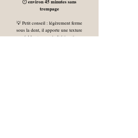
environ 45 minutes sans
⏱️
trempage
💡 Petit conseil : légèrement ferme
sous la dent, il apporte une texture
agréable et un vrai côté “rustique
chic” à vos assiettes 😄
Vente à la ferme